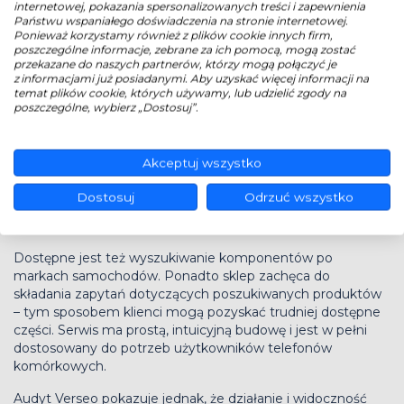
internetowej, pokazania spersonalizowanych treści i zapewnienia
części,
Państwu wspaniałego doświadczenia na stronie internetowej.
filtry oleju,
Ponieważ korzystamy również z plików cookie innych firm,
filtry powietrza,
poszczególne informacje, zebrane za ich pomocą, mogą zostać
filtry paliwa,
przekazane do naszych partnerów, którzy mogą połączyć je
z informacjami już posiadanymi. Aby uzyskać więcej informacji na
filtry kabinowe,
temat plików cookie, których używamy, lub udzielić zgody na
narzędzia,
poszczególne, wybierz „Dostosuj”.
oleje przekładniowe,
oleje silnikowe,
oryginały,
Akceptuj wszystko
pióra wycieraczek,
płyny eksploatacyjne,
Dostosuj
Odrzuć wszystko
rozrządy,
żarówki.
Dostępne jest też wyszukiwanie komponentów po
markach samochodów. Ponadto sklep zachęca do
składania zapytań dotyczących poszukiwanych produktów
– tym sposobem klienci mogą pozyskać trudniej dostępne
części. Serwis ma prostą, intuicyjną budowę i jest w pełni
dostosowany do potrzeb użytkowników telefonów
komórkowych.
Audyt Verseo pokazuje jednak, że działanie i widoczność