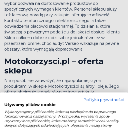
wybór pozwala na dostosowanie produktów do
specyficznych wymagań klientów. Personel sklepu służy
też fachową poradą przy zakupie, oferując możliwość
kontaktu telefonicznego i elektronicznego, a także
odwiedzenia placówki stacjonarnej. To działania, które
świadczą o poważnym podejściu do jakości obsługi klienta.
Sklep całkiem dobrze radzi sobie jednak również w
przestrzeni online, choć audyt Verseo wskazuje na pewne
obszary, które wymagają dopracowania.
Motokorzysci.pl – oferta
sklepu
Nie sposób nie zauważyć, że najpopularniejszymi
produktami w sklepie Motokorzysci.pl są filtry i oleje. Jego
oferta obejmuje jednak również inne artykuły
motoryzacyjne. Podstawowe kategorie, na które
Polityka prywatności
podzielony jest asortyment to:
Używamy plików cookie
Wykorzystujemy pliki cookie, które są niezbędne do poprawnego
akcesoria,
funkcjonowania naszej strony. W przypadku wyrażenia zgody
akumulatory,
używamy inne pliki cookie, które możemy zamieścić w celu analizy
chemia,
danych dotyczących odwiedzających, ulepszenia naszej strony